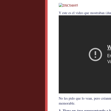
Y este es el video que mostraban (du
No les pido que lo vean, pero créanm
memorable.
3- Tiene un área representando a lo