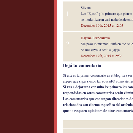
Silvina
1
Leo “Epcot” y lo primero que pienso e
se modernizaron casi nada desde ent
December 16th, 2015 at 12:03
Dayana Barrionuevo
2
Me pasó lo mismo! También me acue
Se nos cayó la cédula, jajaja.
December 17th, 2015 at 2:59
Dejá tu comentario
Si este es tu primer comentario en el blog va a s
espero que sigas siendo tan educad@ como siemp
Si vas a dejar una consulta lee primero los c
respondidas en otros comentarios serán elimi
Los comentarios que contengan direcciones de
relacionados con el tema específico del artícul
que no respeten opiniones de otros comentaris