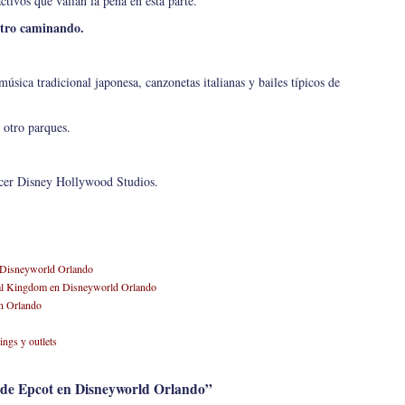
tivos que valían la pena en esta parte.
otro caminando.
sica tradicional japonesa, canzonetas italianas y bailes típicos de
 otro parques.
ocer Disney Hollywood Studios.
 Disneyworld Orlando
imal Kingdom en Disneyworld Orlando
n Orlando
ngs y outlets
 de Epcot en Disneyworld Orlando”