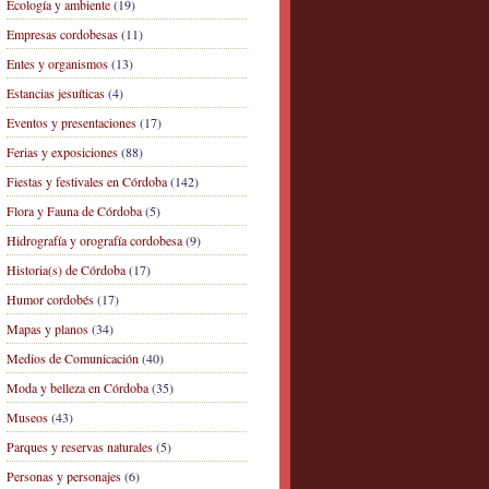
Ecología y ambiente
(19)
Empresas cordobesas
(11)
Entes y organismos
(13)
Estancias jesuíticas
(4)
Eventos y presentaciones
(17)
Ferias y exposiciones
(88)
Fiestas y festivales en Córdoba
(142)
Flora y Fauna de Córdoba
(5)
Hidrografía y orografía cordobesa
(9)
Historia(s) de Córdoba
(17)
Humor cordobés
(17)
Mapas y planos
(34)
Medios de Comunicación
(40)
Moda y belleza en Córdoba
(35)
Museos
(43)
Parques y reservas naturales
(5)
Personas y personajes
(6)