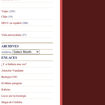
Viajes
(245)
Chile
(19)
EEUU en español
(206)
Vida universitaria
(27)
ARCHIVES
Archives
ENLACES
¿Y si hubiera una vez?
Atención Viandante
Biología UNC
El último paraguas
Kabytes
Locos por la Geología
Magia de Córdoba