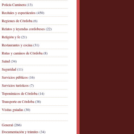
Policía Caminera
(13)
Recitales y espectáculos
(450)
Regiones de Córdoba
(6)
Relatos y leyendas cordobeses
(22)
Religión y fe
(21)
Restaurantes y cocina
(31)
Rutas y caminos de Córdoba
(8)
Salud
(34)
Seguridad
(11)
Servicios públicos
(16)
Servicios turísticos
(7)
Toponímicos de Córdoba
(14)
Transporte en Córdoba
(38)
Visitas guiadas
(30)
General
(266)
Documentación y trámites
(34)