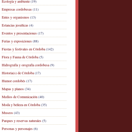
Ecología y ambiente
(19)
Empresas cordobesas
(11)
Entes y organismos
(13)
Estancias jesuíticas
(4)
Eventos y presentaciones
(17)
Ferias y exposiciones
(88)
Fiestas y festivales en Córdoba
(142)
Flora y Fauna de Córdoba
(5)
Hidrografía y orografía cordobesa
(9)
Historia(s) de Córdoba
(17)
Humor cordobés
(17)
Mapas y planos
(34)
Medios de Comunicación
(40)
Moda y belleza en Córdoba
(35)
Museos
(43)
Parques y reservas naturales
(5)
Personas y personajes
(6)