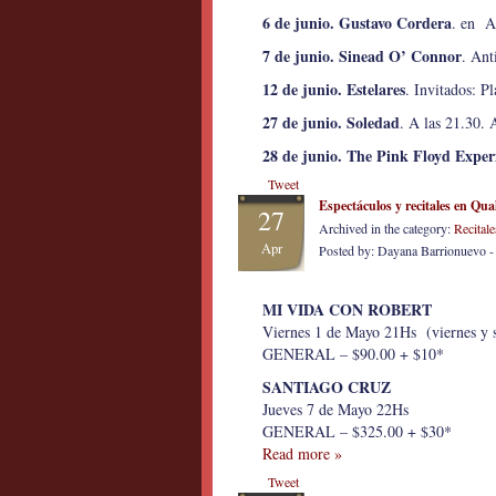
6 de junio. Gustavo Cordera
. en A
7 de junio. Sinead O’ Connor
. Ant
12 de junio. Estelares
. Invitados: P
27 de junio. Soledad
. A las 21.30. 
28 de junio. The Pink Floyd Exper
Tweet
Espectáculos y recitales en Qu
27
Archived in the category:
Recitale
Apr
Posted by: Dayana Barrionuevo 
MI VIDA CON ROBERT
Viernes 1 de Mayo 21Hs (viernes y 
GENERAL – $90.00 + $10*
SANTIAGO CRUZ
Jueves 7 de Mayo 22Hs
GENERAL – $325.00 + $30*
Read more »
Tweet