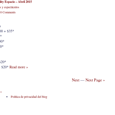
lity Espacio – Abril 2015
s y espectáculos
-
0 Comments
s
 + $35*
*
30*
0*
20*
 $20*
Read more »
Next
—
Next Page »
 »
Política de privacidad del blog