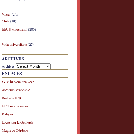
Viajes
(245)
Chile
(19)
EEUU en español
(206)
Vida universitaria
(27)
ARCHIVES
Archives
ENLACES
¿Y si hubiera una vez?
Atención Viandante
Biología UNC
El último paraguas
Kabytes
Locos por la Geología
Magia de Córdoba