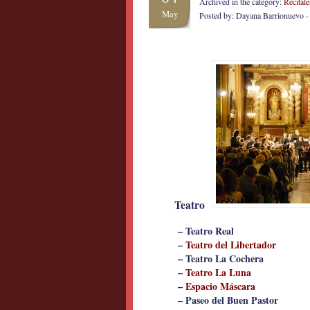
Archived in the category:
Recitale
May
Posted by: Dayana Barrionuevo 
Teatro
– Teatro Real
–
Teatro del Libertador
– Teatro La Cochera
–
Teatro La Luna
–
Espacio Máscara
– Paseo del Buen Pastor