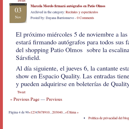
Tweet
Marcela Morelo firmará autógrafos en Patio Olmos
03
Archived in the category:
Recitales y espectáculos
Nov
Posted by: Dayana Barrionuevo -
0 Comments
El próximo miércoles 5 de noviembre a las
estará firmando autógrafos para todos sus f
del shopping Patio Olmos sobre la escalina
Sársfield.
Al día siguiente, el jueves 6, la cantante es
show en Espacio Quality. Las entradas tien
y pueden adquirirse en boleterías de Qualit
Tweet
« Previous Page
—
Previous
Página 4 de 90
«
1
2
3
4
5
6
7
8
9
10
...
20
30
40
...
»
Última »
Política de privacidad del blo