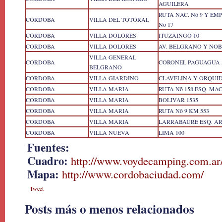
AGUILERA
RUTA NAC. Nõ 9 Y E
CORDOBA
VILLA DEL TOTORAL
Nõ 17
CORDOBA
VILLA DOLORES
ITUZAINGO 10
CORDOBA
VILLA DOLORES
AV. BELGRANO Y NOB
VILLA GENERAL
CORDOBA
CORONEL PAGUAGUA 
BELGRANO
CORDOBA
VILLA GIARDINO
CLAVELINA Y ORQUI
CORDOBA
VILLA MARIA
RUTA Nõ 158 ESQ. MAC
CORDOBA
VILLA MARIA
BOLIVAR 1535
CORDOBA
VILLA MARIA
RUTA Nõ 9 KM 553
CORDOBA
VILLA MARIA
LARRABAURE ESQ. A
CORDOBA
VILLA NUEVA
LIMA 100
Fuentes:
Cuadro:
http://www.voydecamping.com.ar
Mapa:
http://www.cordobaciudad.com/
Tweet
Posts más o menos relacionados