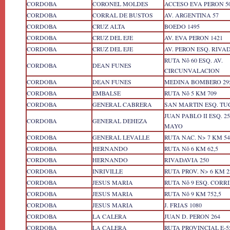
CORDOBA
CORONEL MOLDES
ACCESO EVA PERON 5
CORDOBA
CORRAL DE BUSTOS
AV. ARGENTINA 57
CORDOBA
CRUZ ALTA
BOEDO 1495
CORDOBA
CRUZ DEL EJE
AV. EVA PERON 1421
CORDOBA
CRUZ DEL EJE
AV. PERON ESQ. RIVA
RUTA Nõ 60 ESQ. AV.
CORDOBA
DEAN FUNES
CIRCUNVALACION
CORDOBA
DEAN FUNES
MEDINA BOMBERO 29
CORDOBA
EMBALSE
RUTA Nõ 5 KM 709
CORDOBA
GENERAL CABRERA
SAN MARTIN ESQ. T
JUAN PABLO II ESQ. 2
CORDOBA
GENERAL DEHEZA
MAYO
CORDOBA
GENERAL LEVALLE
RUTA NAC. N> 7 KM 54
CORDOBA
HERNANDO
RUTA Nõ 6 KM 62,5
CORDOBA
HERNANDO
RIVADAVIA 250
CORDOBA
INRIVILLE
RUTA PROV. N> 6 KM 2
CORDOBA
JESUS MARIA
RUTA Nõ 9 ESQ. CORR
CORDOBA
JESUS MARIA
RUTA Nõ 9 KM 752,5
CORDOBA
JESUS MARIA
J. FRIAS 1080
CORDOBA
LA CALERA
JUAN D. PERON 264
CORDOBA
LA CALERA
RUTA PROVINCIAL E-55