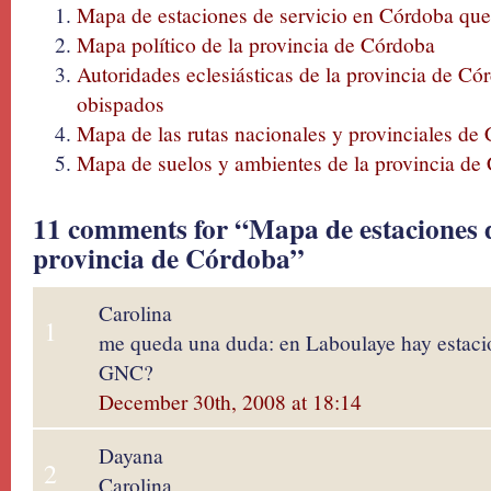
Mapa de estaciones de servicio en Córdoba que
Mapa político de la provincia de Córdoba
Autoridades eclesiásticas de la provincia de C
obispados
Mapa de las rutas nacionales y provinciales de
Mapa de suelos y ambientes de la provincia de
11 comments for “Mapa de estaciones 
provincia de Córdoba”
Carolina
1
me queda una duda: en Laboulaye hay estaci
GNC?
December 30th, 2008 at 18:14
Dayana
2
Carolina,