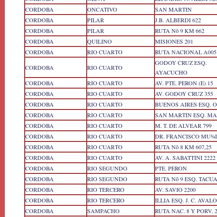
CORDOBA
ONCATIVO
SAN MARTIN
CORDOBA
PILAR
J.B. ALBERDI 622
CORDOBA
PILAR
RUTA Nõ 9 KM 662
CORDOBA
QUILINO
MISIONES 201
CORDOBA
RIO CUARTO
RUTA NACIONAL A005 
GODOY CRUZ ESQ.
CORDOBA
RIO CUARTO
AYACUCHO
CORDOBA
RIO CUARTO
AV. PTE. PERON (E) 15
CORDOBA
RIO CUARTO
AV. GODOY CRUZ 355
CORDOBA
RIO CUARTO
BUENOS AIRES ESQ. 
CORDOBA
RIO CUARTO
SAN MARTIN ESQ. MA
CORDOBA
RIO CUARTO
M. T. DE ALVEAR 799
CORDOBA
RIO CUARTO
DR. FRANCISCO MU¾I
CORDOBA
RIO CUARTO
RUTA Nõ 8 KM 607,25
CORDOBA
RIO CUARTO
AV. A. SABATTINI 2222
CORDOBA
RIO SEGUNDO
PTE. PERON
CORDOBA
RIO SEGUNDO
RUTA Nõ 9 ESQ. TACU
CORDOBA
RIO TERCERO
AV. SAVIO 2200
CORDOBA
RIO TERCERO
ILLIA ESQ. J. C. AVAL
CORDOBA
SAMPACHO
RUTA NAC. 8 Y PORV. 2