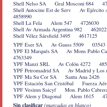
Shell Nelso SA Gral Mosconi 684 47
Shell Autocine Est de Serv Av Ejércit
4858990
Shell La Fela Alem 547 4726030
Shell Av Armada Argentina 982 462022
Shell Vélez Sársfield 3495 4617125
YPF Eser SA Av Gauss 5509 03543 
YPF El Marqués SA Av Mons Pablo C
4763349
YPF Manzi SRL Av Colón 4272 485
YPF Petromadrid SA Av Madrid y Los
YPF Ma Su Cor SA Santa Ana 2426 
YPF Estación San Cristóbal Fuerza A
YPF Vesimn Saicyf Mon. Pablo Cabrer
YPF Alem y Diagonal Alem 1615 47
Sin clasificar
(marcadas en blanco)