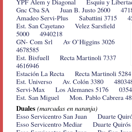
YPF Alem y Diagonal Esquiu y Liber
Gnc Cba SA Juan B. Justo 2600 471
Amadeo Servi-Plus Sabattini 3715 4
Est. San Cayetano Velez Sarsfield
5000 4940218
GN- Com Srl Av O’Higgins 3026
4678585
Est. Bisfuell Recta Martinoli 7337
4616946
Estación La Recta Recta Martinoli 52
Est. Universo Av. Colón 3380 48034
Servi-Max Los Alemanes 5176 0354
Est. San Miguel Mon. Pablo Cabrera 
Duales
(marcadas en naranja)
Esso Servicentro San Juan Duarte Qu
Esso Servicentro Mediar Duarte Quir