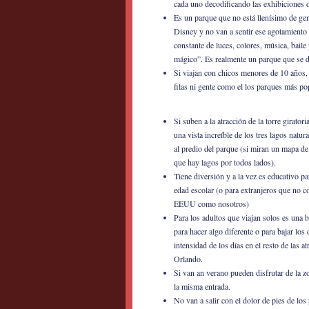
cada uno decodificando las exhibiciones 
Es un parque que no está llenísimo de ge
Disney y no van a sentir ese agotamiento 
constante de luces, colores, música, bail
mágico”. Es realmente un parque que se di
Si viajan con chicos menores de 10 años, 
filas ni gente como el los parques más pop
Si suben a la atracción de la torre girator
una vista increíble de los tres lagos natur
al predio del parque (si miran un mapa de
que hay lagos por todos lados).
Tiene diversión y a la vez es educativo pa
edad escolar (o para extranjeros que no c
EEUU como nosotros)
Para los adultos que viajan solos es una 
para hacer algo diferente o para bajar los 
intensidad de los días en el resto de las a
Orlando.
Si van an verano pueden disfrutar de la 
la misma entrada.
No van a salir con el dolor de pies de lo