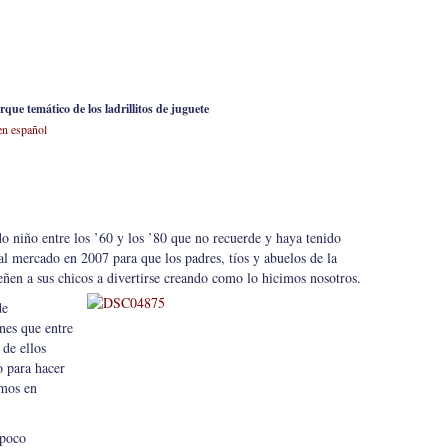
rque temático de los ladrillitos de juguete
n español
o niño entre los ’60 y los ’80 que no recuerde y haya tenido
 al mercado en 2007 para que los padres, tíos y abuelos de la
eñen a sus chicos a divertirse creando como lo hicimos nosotros.
de
nes que entre
 de ellos
o para hacer
mos en
 poco