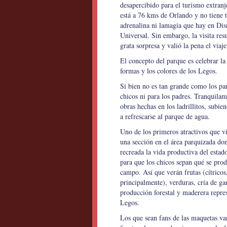
desapercibido para el turismo extran
está a 76 kms de Orlando y no tiene t
adrenalina ni lamagia que hay en Dis
Universal. Sin embargo, la visita res
grata sorpresa y valió la pena el via
El concepto del parque es celebrar la 
formas y los colores de los Legos.
Si bien no es tan grande como los pa
chicos ni para los padres.
Tranquilame
obras hechas en los ladrillitos, subie
a refrescarse al par
que de agua.
Uno de los primeros atractivos que v
una sección en el área parquizada do
recreada la vida productiva del estad
para que los chicos sepan qué se prod
campo. Así que verán frutas (cítricos
principalmente), verduras, cría de ga
producción forestal y maderera repre
Legos.
Los que sean fans de las maquetas va