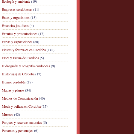
Ecología y ambiente
(19)
Empresas cordobesas
(11)
Entes y organismos
(13)
Estancias jesuíticas
(4)
Eventos y presentaciones
(17)
Ferias y exposiciones
(88)
Fiestas y festivales en Córdoba
(142)
Flora y Fauna de Córdoba
(5)
Hidrografía y orografía cordobesa
(9)
Historia(s) de Córdoba
(17)
Humor cordobés
(17)
Mapas y planos
(34)
Medios de Comunicación
(40)
Moda y belleza en Córdoba
(35)
Museos
(43)
Parques y reservas naturales
(5)
Personas y personajes
(6)