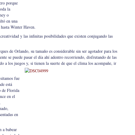
jero porque
oda la
ney o
ultó en una
je hasta Winter Haven.
creatividad y las infinitas posibilidades que existen conjugando las
rques de Orlando, su tamaño es considerable sin ser agotador para los
nte se puede pasar el día ahí adentro recorriendo, disfrutando de las
ndo a los juegos y, si tienen la suerte de que el clima los acompañe, ir
isitamos fue
nde está
o de Florida
uce en el
,
nado,
sentadas en
n a babear