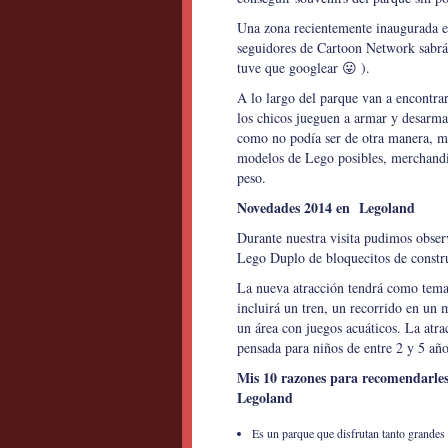
Una zona recientemente inaugurada e
seguidores de Cartoon Network sabrán
tuve que googlear 😛 ).
A lo largo del parque van a encontra
los chicos jueguen a armar y desarmar
como no podía ser de otra manera, mo
modelos de Lego posibles, merchandi
peso.
Novedades 2014 en Legoland
Durante nuestra visita pudimos observ
Lego Duplo de bloquecitos de constr
La nueva atracción tendrá como tema
incluirá un tren, un recorrido en un m
un área con juegos acuáticos. La atra
pensada para niños de entre 2 y 5 año
Mis 10 razones para recomendarles 
Legoland
Es un parque que disfrutan tanto grandes