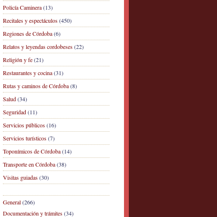
Policía Caminera
(13)
Recitales y espectáculos
(450)
Regiones de Córdoba
(6)
Relatos y leyendas cordobeses
(22)
Religión y fe
(21)
Restaurantes y cocina
(31)
Rutas y caminos de Córdoba
(8)
Salud
(34)
Seguridad
(11)
Servicios públicos
(16)
Servicios turísticos
(7)
Toponímicos de Córdoba
(14)
Transporte en Córdoba
(38)
Visitas guiadas
(30)
General
(266)
Documentación y trámites
(34)