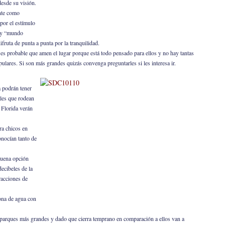
desde su visión.
nte como
por el estímulo
e y “mundo
fruta de punta a punta por la tranquilidad.
es probable que amen el lugar porque está todo pensado para ellos y no hay tantas
ulares. Si son más grandes quizás convenga preguntarles si les interesa ir.
ia podrán tener
ales que rodean
 Florida verán
ra chicos en
onocían tanto de
buena opción
decibeles de la
tracciones de
zona de agua con
s parques más grandes y dado que cierra temprano en comparación a ellos van a