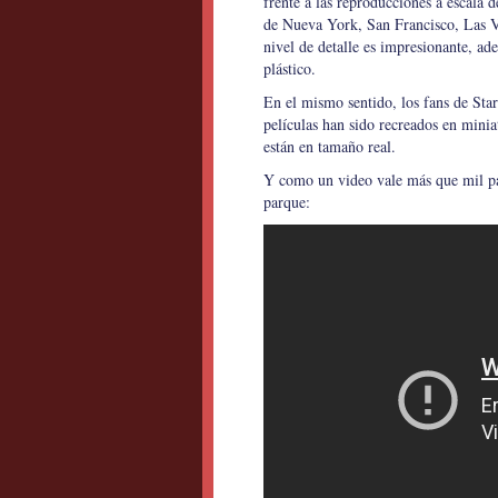
frente a las reproducciones a escala d
de Nueva York, San Francisco, Las V
nivel de detalle es impresionante, ad
plástico.
En el mismo sentido, los fans de Star
películas han sido recreados en mini
están en tamaño real.
Y como un video vale más que mil pala
parque: