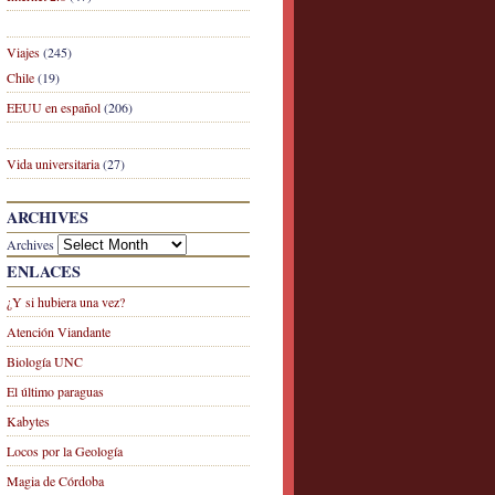
Viajes
(245)
Chile
(19)
EEUU en español
(206)
Vida universitaria
(27)
ARCHIVES
Archives
ENLACES
¿Y si hubiera una vez?
Atención Viandante
Biología UNC
El último paraguas
Kabytes
Locos por la Geología
Magia de Córdoba