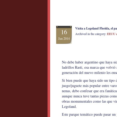
Visita a Legoland Florida, el pa
16
Archived in the category:
EEUU e
Jan 2014
No debe haber argentino que haya sid
ladrillos Rasti, esa marca que volvió
generación del nuevo milenio les ens
Si bien puede que haya sido un tipo 
juego/juguete más popular entre varo
nenas, debo confesar que era fanática
aunque nunca tuve tantas piezas com
obras monumentales como las que vi
Legoland.
Este parque temático puede pasar un