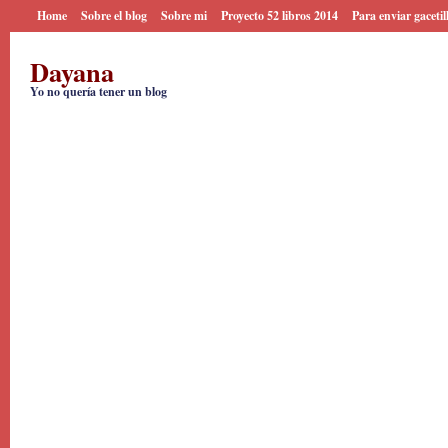
Home
Sobre el blog
Sobre mi
Proyecto 52 libros 2014
Para enviar gacetil
Dayana
Yo no quería tener un blog