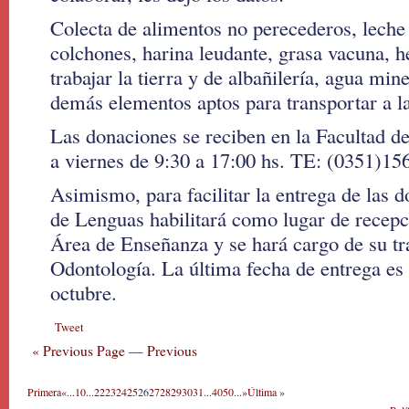
Colecta de alimentos no perecederos, leche 
colchones, harina leudante, grasa vacuna, 
trabajar la tierra y de albañilería, agua mine
demás elementos aptos para transportar a l
Las donaciones se reciben en la Facultad d
a viernes de 9:30 a 17:00 hs. TE: (0351)1
Asimismo, para facilitar la entrega de las d
de Lenguas habilitará como lugar de recepc
Área de Enseñanza y se hará cargo de su tra
Odontología. La última fecha de entrega es
octubre.
Tweet
« Previous Page
—
Previous
Primera
«
...
10
...
22
23
24
25
26
27
28
29
30
31
...
40
50
...
»
Última »