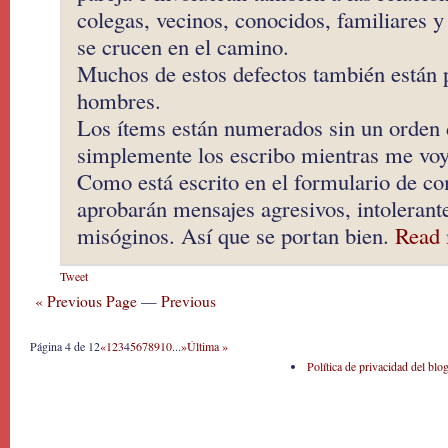
colegas, vecinos, conocidos, familiares y
se crucen en el camino.
Muchos de estos defectos también están p
hombres.
Los ítems están numerados sin un orden 
simplemente los escribo mientras me vo
Como está escrito en el formulario de co
aprobarán mensajes agresivos, intolera
misóginos. Así que se portan bien.
Read 
Tweet
« Previous Page
—
Previous
Página 4 de 12
«
1
2
3
4
5
6
7
8
9
10
...
»
Última »
Política de privacidad del blo