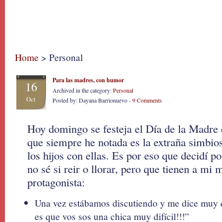
Home
> Personal
Para las madres, con humor
16
Archived in the category:
Personal
Oct
Posted by: Dayana Barrionuevo -
9 Comments
Hoy domingo se festeja el Día de la Madre 
que siempre he notada es la extraña simbio
los hijos con ellas. Es por eso que decidí p
no sé si reir o llorar, pero que tienen a m
protagonista:
Una vez estábamos discutiendo y me dice muy e
es que vos sos una chica muy difícil!!!”