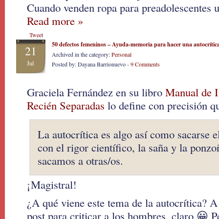
Cuando venden ropa para preadolescentes ut
Read more »
Tweet
50 defectos femeninos – Ayuda-memoria para hacer una autocrítica
21
Archived in the category:
Personal
Jul
Posted by: Dayana Barrionuevo -
9 Comments
Graciela Fernández en su libro
Manual de I
Recién Separadas
lo define con precisión qu
La autocrítica es algo así como sacarse 
con el rigor científico, la saña y la ponz
sacamos a otras/os.
¡Magistral!
¿A qué viene este tema de la autocrítica? A
post para criticar a los hombres, claro 😀 P