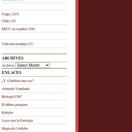
Viajes
(245)
Chile
(19)
EEUU en español
(206)
Vida universitaria
(27)
ARCHIVES
Archives
ENLACES
¿Y si hubiera una vez?
Atención Viandante
Biología UNC
El último paraguas
Kabytes
Locos por la Geología
Magia de Córdoba