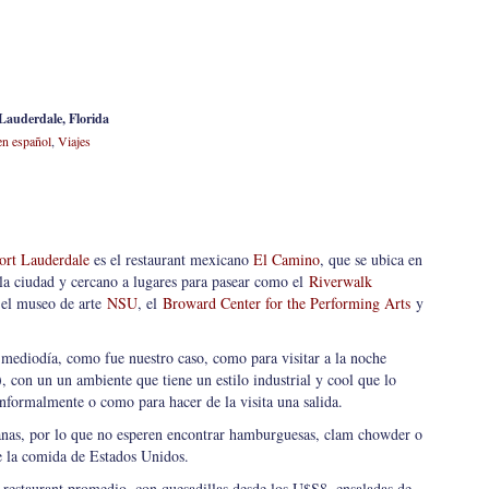
Lauderdale, Florida
n español
,
Viajes
ort Lauderdale
es el restaurant mexicano
El Camino
, que se ubica en
 la ciudad y cercano a lugares para pasear como el
Riverwalk
 el museo de arte
NSU
, el
Broward Center for the Performing Arts
y
l mediodía, como fue nuestro caso, como para visitar a la noche
), con un un ambiente que tiene un estilo industrial y cool que lo
informalmente o como para hacer de la visita una salida.
nas, por lo que no esperen encontrar hamburguesas, clam chowder o
 la comida de Estados Unidos.
 restaurant promedio, con quesadillas desde los U$S8, ensaladas de