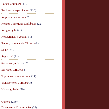
Policía Caminera
(13)
Recitales y espectáculos
(450)
Regiones de Córdoba
(6)
Relatos y leyendas cordobeses
(22)
Religión y fe
(21)
Restaurantes y cocina
(31)
Rutas y caminos de Córdoba
(8)
Salud
(34)
Seguridad
(11)
Servicios públicos
(16)
Servicios turísticos
(7)
Toponímicos de Córdoba
(14)
Transporte en Córdoba
(38)
Visitas guiadas
(30)
General
(266)
Documentación y trámites
(34)