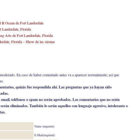
tel B Ocean de Fort Lauderdale
t Lauderdale, Florida
ing Arts de Fort Lauderdale, Florida
erdale, Florida – Show de las sirenas
er moderado. En caso de haber comentado antes va a aparecer normalmente; así que
re.
omentarios, quizás fue respondida ahí. Las preguntas que ya hayan sido
nadas.
 email, teléfonos o spam no serán aprobados. Los comentarios que no estén
o serán eliminados. También lo serán aquellos con lenguaje agresivo, intolerante o
tas.
Name (required)
E-Mail(required)