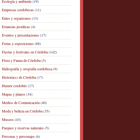
Ecología y ambiente
(19)
Empresas cordobesas
(11)
Entes y organismos
(13)
Estancias jesuíticas
(4)
Eventos y presentaciones
(17)
Ferias y exposiciones
(88)
Fiestas y festivales en Córdoba
(142)
Flora y Fauna de Córdoba
(5)
Hidrografía y orografía cordobesa
(9)
Historia(s) de Córdoba
(17)
Humor cordobés
(17)
Mapas y planos
(34)
Medios de Comunicación
(40)
Moda y belleza en Córdoba
(35)
Museos
(43)
Parques y reservas naturales
(5)
Personas y personajes
(6)