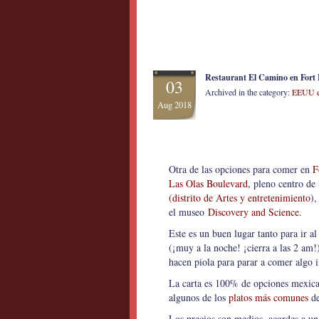
Restaurant El Camino en Fort 
03
Archived in the category:
EEUU e
Aug 2018
Otra de las opciones para comer en
F
Las Olas Boulevard
, pleno centro de
(distrito de Artes y entretenimiento
),
el museo
Discovery and Science
.
Este es un buen lugar tanto para ir a
(¡muy a la noche! ¡cierra a las 2 am!
hacen piola para parar a comer algo 
La carta es 100% de opciones mexica
algunos de los
platos más comunes
de
Los precios son medios, acordes a un