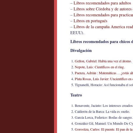
–
Libros recomendados para adultos
–
Libros sobre Córdoba y de autores
–
Libros recomendados para practicar
–
Libros en portugués
–
Libros de la campaña America read
EEUU).
Libros recomendados para chicos d
Divulgación
Gellon, Gabriel: Había una vez el átomo
.
Nepote, Luis: Científicos en el ring.
Paenza, Adrián : Matemáticas… ¿estás ah
Plata Rosas, Luis Javier: Uncientífico en
Tignanelli, Horacio: Así funcionaba el sol
Teatro
Benavente, Jacinto: Los intereses creados
Calderón de la Barca: La vida es sueño.
García Lorca, Federico: Bodas de sangre.
González Gil, Manuel: Un Mundo De Cy
Gorostiza, Carlos: El puente. El pan de la