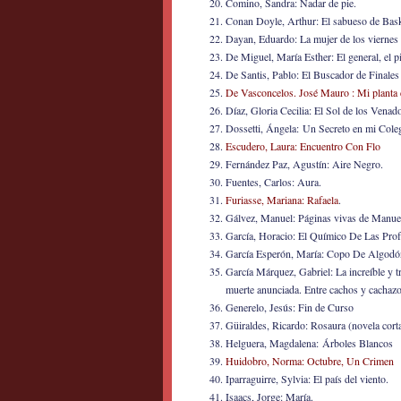
Comino, Sandra: Nadar de pie.
Conan Doyle, Arthur: El sabueso de Basker
Dayan, Eduardo: La mujer de los viernes
De Miguel, María Esther: El general, el p
De Santis, Pablo: El Buscador de Finales
De Vasconcelos. José Mauro : Mi planta d
Díaz, Gloria Cecilia: El Sol de los Venad
Dossetti, Ángela: Un Secreto en mi Cole
Escudero, Laura: Encuentro Con Flo
Fernández Paz, Agustín: Aire Negro.
Fuentes, Carlos: Aura.
Furiasse, Mariana: Rafaela
.
Gálvez, Manuel: Páginas vivas de Manue
García, Horacio: El Químico De Las Prof
García Esperón, María: Copo De Algodó
García Márquez, Gabriel: La increíble y t
muerte anunciada. Entre cachos y cachazo
Generelo, Jesús: Fin de Curso
Güiraldes, Ricardo: Rosaura (novela cor
Helguera, Magdalena: Árboles Blancos
Huidobro, Norma: Octubre, Un Crimen
Iparraguirre, Sylvia: El país del viento.
Isaacs, Jorge: María.