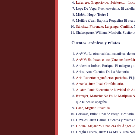
Laferrere, Gregorio de: ¡Jetatore…!. Loc
Lope De Vega: Fuenteovejuna. El caball
Midón, Hugo: Teatro I
Molière (Jean-Baptiste Poquelin) El avar
Sánchez, Florencio: La gringa. Canillita
. 
Shakespeare, William: Macbeth. Sueño de
Cuentos, crónicas y relatos
AAVV.: La otra realidad; cuentistas de tod
AAVV: En frasco chico (Cuentos brevís
Anderson Imbert, Enrique: El milagro y o
Arias, Ana: Cuentos De La Memoria
Arlt, Roberto: Aguafuertes porteñas.
El j
Arreola, Juan José: Confabulario
.
Auster, Paul: El cuento de Navidad de A
Birmajer, Marcelo: No Es La Mariposa 
que nunca se apagaba.
Cané, Miguel: Juvenilia.
Cortázar, Julio: Final de Juego. Bestiario.
Dávalos, Juan Carlos: Cuentos y relatos d
Dolina, Alejandro: Crónicas del Ángel Gri
Draghi Lucero, Juan: Las Mil Y Una No