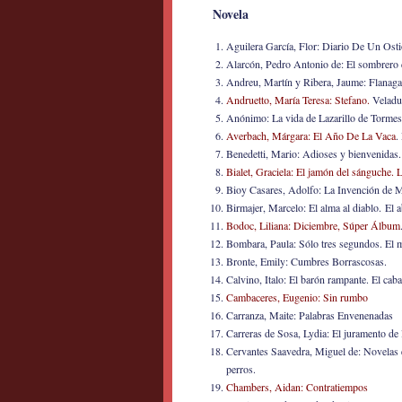
Novela
Aguilera García, Flor: Diario De Un Osti
Alarcón, Pedro Antonio de: El sombrero d
Andreu, Martín y Ribera, Jaume: Flanag
Andruetto, María Teresa: Stefano.
Veladu
Anónimo: La vida de Lazarillo de Tormes 
Averbach, Márgara: El Año De La Vaca
.
Benedetti, Mario: Adioses y bienvenidas. 
Bialet, Graciela: El jamón del sánguche.
L
Bioy Casares, Adolfo: La Invención de M
Birmajer, Marcelo: El alma al diablo. El 
Bodoc, Liliana: Diciembre, Súper Álbum
Bombara, Paula: Sólo tres segundos. El ma
Bronte, Emily: Cumbres Borrascosas.
Calvino, Italo: El barón rampante. El cab
Cambaceres, Eugenio: Sin rumbo
Carranza, Maite: Palabras Envenenadas
Carreras de Sosa, Lydia: El juramento de 
Cervantes Saavedra, Miguel de: Novelas 
perros.
Chambers, Aidan: Contratiempos