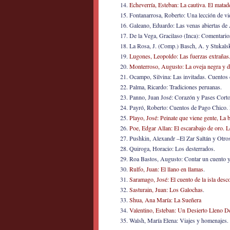
Echeverría, Esteban: La cautiva. El matade
Fontanarrosa, Roberto: Una lección de vi
Galeano, Eduardo: Las venas abiertas de 
De la Vega, Gracilaso (Inca): Comentarios
La Rosa, J. (Comp.) Basch, A. y Stukals
Lugones, Leopoldo: Las fuerzas extrañas
Monterroso, Augusto: La oveja negra y d
Ocampo, Silvina: Las invitadas. Cuentos
Palma, Ricardo: Tradiciones peruanas.
Panno, Juan José: Corazón y Pases Corto
Payró, Roberto: Cuentos de Pago Chico. E
Playo, José: Peinate que viene gente, La b
Poe, Edgar Allan: El escarabajo de oro. L
Pushkin, Alexandr –El Zar Saltán y Otr
Quiroga, Horacio: Los desterrados.
Roa Bastos, Augusto: Contar un cuento y 
Rulfo, Juan: El llano en llamas
.
Saramago, José: El cuento de la isla desc
Sasturain, Juan: Los Galochas
.
Shua, Ana María: La Sueñera
Valentino, Esteban: Un Desierto Lleno D
Walsh, María Elena: Viajes y homenajes.