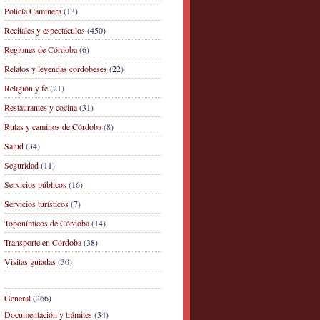
Policía Caminera
(13)
Recitales y espectáculos
(450)
Regiones de Córdoba
(6)
Relatos y leyendas cordobeses
(22)
Religión y fe
(21)
Restaurantes y cocina
(31)
Rutas y caminos de Córdoba
(8)
Salud
(34)
Seguridad
(11)
Servicios públicos
(16)
Servicios turísticos
(7)
Toponímicos de Córdoba
(14)
Transporte en Córdoba
(38)
Visitas guiadas
(30)
General
(266)
Documentación y trámites
(34)