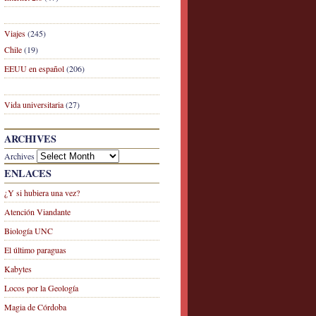
Viajes
(245)
Chile
(19)
EEUU en español
(206)
Vida universitaria
(27)
ARCHIVES
Archives
ENLACES
¿Y si hubiera una vez?
Atención Viandante
Biología UNC
El último paraguas
Kabytes
Locos por la Geología
Magia de Córdoba