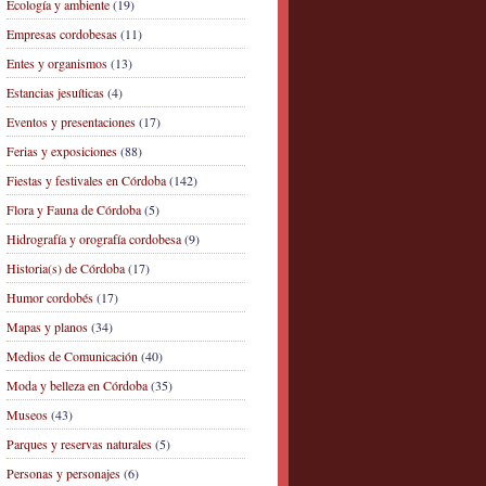
Ecología y ambiente
(19)
Empresas cordobesas
(11)
Entes y organismos
(13)
Estancias jesuíticas
(4)
Eventos y presentaciones
(17)
Ferias y exposiciones
(88)
Fiestas y festivales en Córdoba
(142)
Flora y Fauna de Córdoba
(5)
Hidrografía y orografía cordobesa
(9)
Historia(s) de Córdoba
(17)
Humor cordobés
(17)
Mapas y planos
(34)
Medios de Comunicación
(40)
Moda y belleza en Córdoba
(35)
Museos
(43)
Parques y reservas naturales
(5)
Personas y personajes
(6)