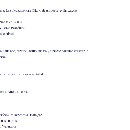
a. La soledad sonora. Diario de un poeta recién casado.
sonas en la sala.
Y Otras Pesadillas
 de cristal.
, igualado, rebelde, astuto, pícaro y siempre bailador güegüense.
erto.
e la pampa. La cabeza de Goliat.
enos Aires. La casa.
rfecta. Misericordia. Trafalgar
inas en prosa.
s Vestuarios