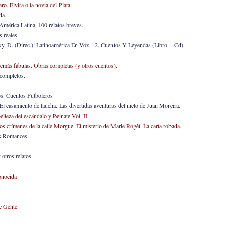
ro. Elvira o la novia del Plata.
da.
América Latina. 100 relatos breves.
 reales.
ky, D. (Direc.): Latinoamérica En Voz – 2. Cuentos Y Leyendas (Libro + Cd)
.
emás fábulas. Obras completas (y otros cuentos).
 completos.
s. Cuentos Futboleros
l casamiento de laucha. Las divertidas aventuras del nieto de Juan Moreira.
elleza del escándalo y Peinate Vol. II
os crímenes de la calle Morgue. El misterio de Marie Rogêt. La carta robada.
os Romances
otros relatos.
onocida
e Gente
.