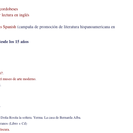
 cordobeses
 lectura en inglés
s Spanish
(campaña de promoción de literatura hispanoamericana en
esde los 15 años
í?
.
 el museo de arte moderno
.
.
.
 Doña Rosita la soltera. Yerma. La casa de Bernarda Alba.
ranos (Libro + Cd)
 locura
.