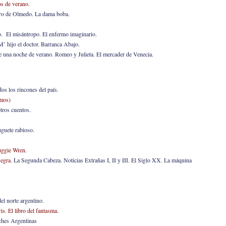
os de verano.
ero de Olmedo. La dama boba.
o. El misántropo. El enfermo imaginario.
M’ hijo el doctor. Barranca Abajo.
 una noche de verano. Romeo y Julieta. El mercader de Venecia.
os los rincones del país.
imos)
tros cuentos.
uguete rabioso.
uggie Wren
.
Negra
. La Segunda Cabeza. Noticias Extrañas I, II y III. El Siglo XX. La máquina
el norte argentino.
s. El libro del fantasma.
ches Argentinas