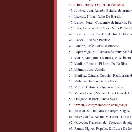
James, Henry: Otra vuelta de tuerca.
Jiménez, Juan Ramón: Baladas de primaver
Lacerda, Nilma: Rabo De Estrella
Lange, Norah: Cuadernos de infancia. Per
Lalia, Horacio –Los Ojos De La Pantera 
Lardone, Lilia: Puertas adentro. La fábrica
Llanes, Julio M.: Paquelé
London, Jack: Colmillo Blanco.
López Vigil, M.: Historia del muy bandido
Mainé, Margarita: Lástima que estaba mu
Mariño, Ricardo: El Libro De La Risa
Mármol, José: Amalia
Martinez Estrada, Ezequiel: Radiografía d
Melville, Herman: Moby Dick.
Mistral, Gabriela. Páginas en prosa.
Mujica Láinez, Manuel: Don Galaz de Bu
Obligado, Rafael: Santos Vega.
Orwell, George: Rebelión en la granja
Pascual, Emilio: Días De Reyes Magos.
Perez Galdós, Benito: Marianela. Doña Pe
Quevedo, Francisco de : Selección de pág
Ramos Signes, Rogelio: En Busca De Lo