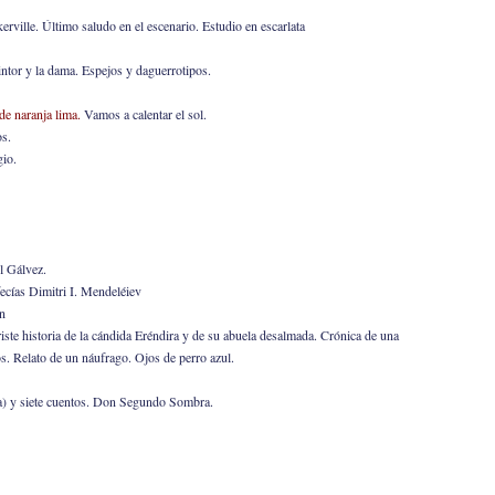
ville. Último saludo en el escenario. Estudio en escarlata
intor y la dama. Espejos y daguerrotipos.
e naranja lima.
Vamos a calentar el sol.
os.
gio.
l Gálvez.
ecías Dimitri I. Mendeléiev
n
riste historia de la cándida Eréndira y de su abuela desalmada. Crónica de una
s. Relato de un náufrago. Ojos de perro azul.
ta) y siete cuentos. Don Segundo Sombra.