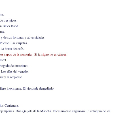
ón.
e tres picos.
an Blues Band.
ras.
y de sus fortunas y adversidades.
 Puente. Las carpetas.
La borra del café.
os sapos de la memoria
.
Si tu signo no es cáncer
.
orel.
abogado del marciano.
. Los días del venado.
r y la serpiente.
allero inexistente. El vizconde demediado.
los Centenera.
ejemplares. Don Quijote de la Mancha. El casamiento engañoso. El coloquio de los